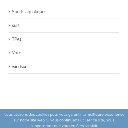
Sports aquatiques
surf
TP52
Voile
windsurf
© Copyright 2019 -
2026 |
La Bernik Graffik
| Tous droits réservés
Nous utilisons des cookies pour vous garantir la meilleure expérience
sur notre site web. Si vous continuez à utiliser ce site, nous
Facebook
Instagram
YouTube
LinkedIn
supposerons que vous en êtes satisfait.