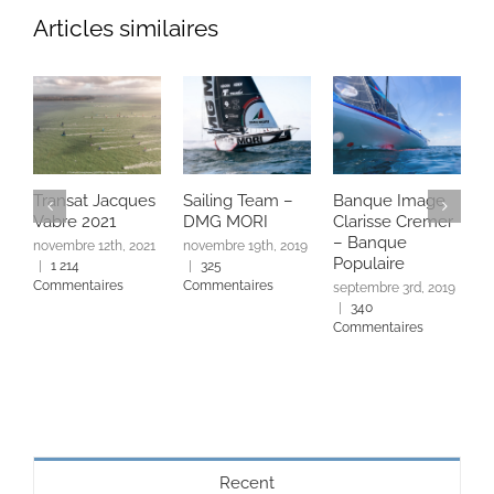
Articles similaires
Transat Jacques
Sailing Team –
Banque Image
T
Vabre 2021
DMG MORI
Clarisse Cremer
ju
– Banque
3
novembre 12th, 2021
novembre 19th, 2019
Populaire
|
1 214
|
325
Commentaires
Commentaires
septembre 3rd, 2019
|
340
Commentaires
Recent