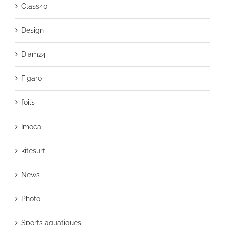
Class40
Design
Diam24
Figaro
foils
Imoca
kitesurf
News
Photo
Sports aquatiques