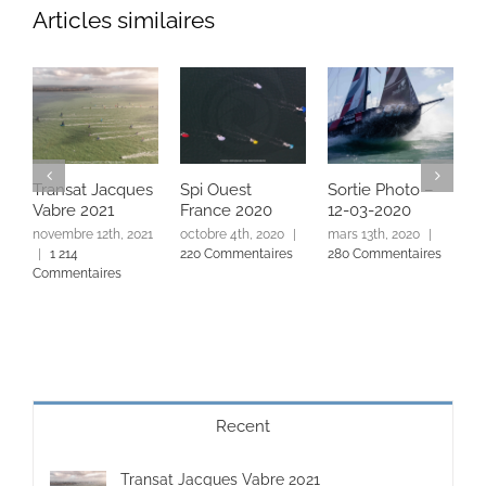
Articles similaires
Transat Jacques
Spi Ouest
Sortie Photo –
L
Vabre 2021
France 2020
12-03-2020
2
novembre 12th, 2021
octobre 4th, 2020
|
mars 13th, 2020
|
n
|
1 214
220 Commentaires
280 Commentaires
|
Commentaires
C
Recent
Transat Jacques Vabre 2021