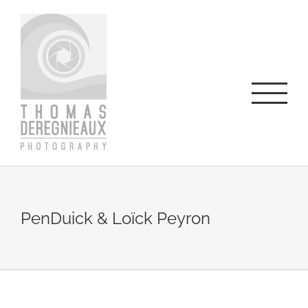
Skip
to
content
PenDuick & Loïck Peyron