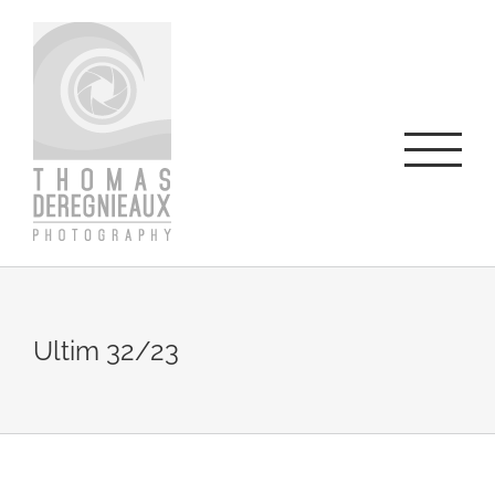
Skip
to
content
Ultim 32/23