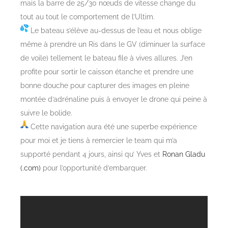
mais la barre de 25/30 nœuds de vitesse change du
tout au tout le comportement de l’Ultim.
Le bateau s’élève au-dessus de l’eau et nous oblige
même à prendre un Ris dans le GV (diminuer la surface
de voile) tellement le bateau file à vives allures. J’en
profite pour sortir le caisson étanche et prendre une
bonne douche pour capturer des images en pleine
montée d’adrénaline puis à envoyer le drone qui peine à
suivre le bolide.
Cette navigation aura été une superbe expérience
pour moi et je tiens à remercier le team qui m’a
supporté pendant 4 jours, ainsi qu’ Yves et
Ronan Gladu
(.com)
pour l’opportunité d’embarquer.